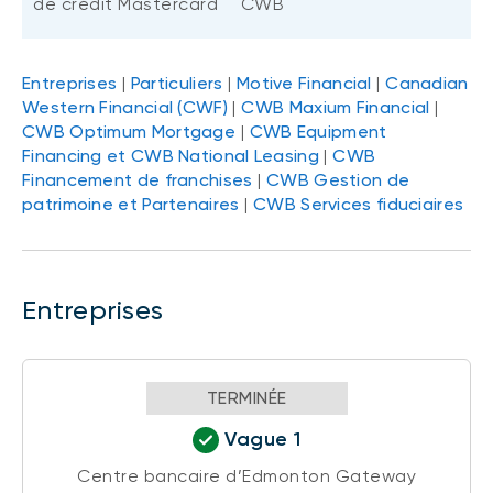
de crédit Mastercard
CWB
Entreprises
|
Particuliers
|
Motive Financial
|
Canadian
Western Financial (CWF)
|
CWB Maxium Financial
|
CWB Optimum Mortgage
|
CWB Equipment
Financing et CWB National Leasing
|
CWB
Financement de franchises
|
CWB Gestion de
patrimoine et Partenaires
|
CWB Services fiduciaires
Entreprises
TERMINÉE
Vague 1
Centre bancaire d’Edmonton Gateway